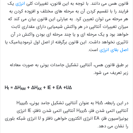
قانون هس می دانند. با توجه به این قانون، تغییرات کلی
انرژی
یک
فرایند را با تقسیم کردن آن به مرحله های مختلف و افزوده کردن به
هر مرحله می توان تعیین کرد. به عبارتی این قانون بیان می کند که
میزان تغییرات آنتالپی در هر واکنش شیمیایی دارای مقداری ثابت
خواهد بود و یک مرحله ای و یا چند مرحله ای بودن واکنش در آن
تاثیری نخواهد داشت. این قانون برگرفته از اصل اول ترمودینامیک یا
اصل بقای انرژی
است.
بر طبق قانون هس، آنتالپی تشکیل جامدات یونی به صورت معادله
زیر تعریف می شود.
= ∆H
+ ∆H
+ IE + EA +U
∆H
f
AM
AX
در این رابطه، ∆H
به عنوان آنتالپی تشکیل جامد یونی، ∆H
AM
f
آنتالپی اتمی شدن فلز، ∆H
آنتالپی اتمی شدن نافلز، IE انرژی
AX
یونیزاسیون فلز، EA انرژی الکترون خواهی نافلز و U انرژی شبکه بلوری
را نشان می دهد.