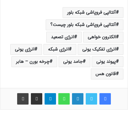
آنتالپی فروپاشی شبکه بلور
آنتالپی فروپاشی شبکه بلور چیست؟
الکترون خواهی
انرژی تصعید
انرژی تفکیک یونی
انرژی شبکه
انرژی یونی
پیوند یونی
جامد یونی
چرخه بورن – هابر
قانون هس
فیس بوک
توییتر
لینکدین
واتس آپ
تلگرام
اشتراک گذاری از طریق ایمیل
چاپ