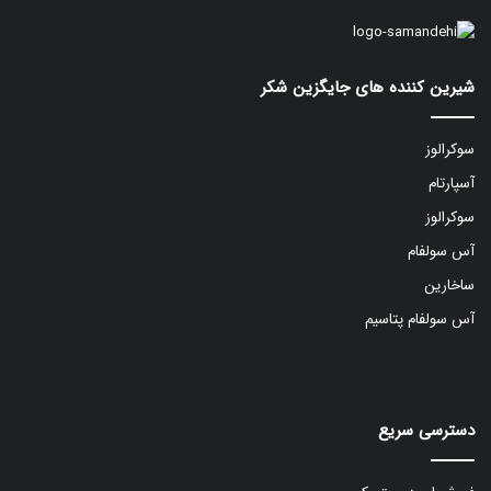
شیرین کننده های جایگزین شکر
سوکرالوز
آسپارتام
سوکرالوز
آس سولفام
ساخارین
آس سولفام پتاسیم
دسترسی سریع