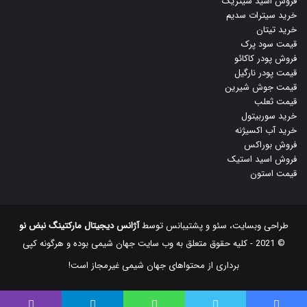
فروش اسید سیتریک
خرید سیترات سدیم
خرید تیتان
قیمت سود پرک
فروش پودر کاکائو
قیمت پودر نارگیل
قیمت جوش شیرین
قیمت ثعلب
خرید سوربیتول
خرید آب اکسیژنه
فروش بوراکس
فروش اسید استیک
قیمت استون
طراحی وبسایت، سئو و پشتیبانس توسط
آژانس دیجیتال مارکتینگ نبض نو
© 2021 - کلیه حقوق متعلق به وب سایت جهان شیمی بوده و هرگونه کپی
‌برداری از محتواهای جهان شیمی غیرمجاز است!