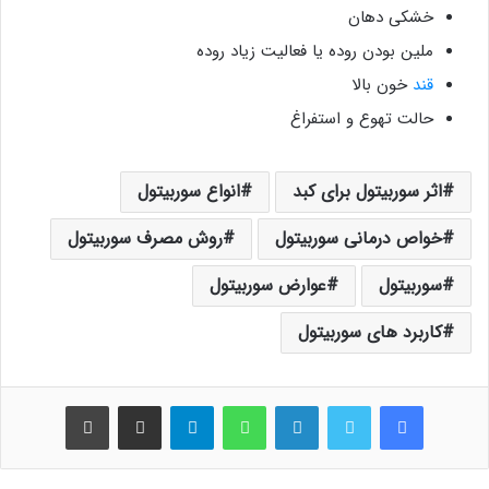
خشکی دهان
ملین بودن روده یا فعالیت زیاد روده
قند
خون بالا
حالت تهوع و استفراغ
اثر سوربیتول برای کبد
انواع سوربیتول
خواص درمانی سوربیتول
روش مصرف سوربیتول
سوربیتول
عوارض سوربیتول
کاربرد های سوربیتول
فیس بوک
توییتر
لینکدین
واتس آپ
تلگرام
اشتراک گذاری از طریق ایمیل
چاپ