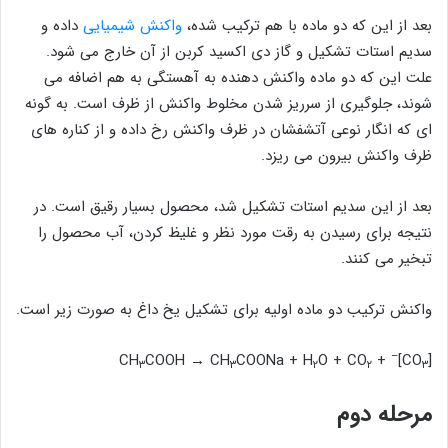
بعد از این که دو ماده با هم ترکیب شده،
واکنش شیمیایی
داده و
سدیم استات تشکیل و گاز دی اکسید کربن از آن خارج می شود.
علت این که دو ماده واکنش دهنده به آهستگی به هم اضافه می
شوند، جلوگیری از سرریز شدن مخلوط واکنش از ظرف است. به گونه
ای که انگار نوعی آتشفشان در ظرف واکنش رخ داده و از کناره های
ظرف واکنش بیرون می ریزد.
بعد از این سدیم استات تشکیل شد، محصول بسیار رقیق است. در
نتیجه برای رسیدن به رقت مورد نظر و غلیظ کردن، آب محصول را
تبخیر می کنند.
واکنش ترکیب دو ماده اولیه برای تشکیل یخ داغ به صورت زیر است.
–
COOH → CH
COONa + H
O + CO
+ CH
]
[CO
۳
۳
۲
۲
۳
مرحله دوم