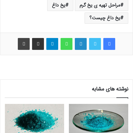
مراحل تهیه ی یخ گرم
یخ داغ
یخ داغ چیست؟
فیس بوک
توییتر
لینکدین
واتس آپ
تلگرام
اشتراک گذاری از طریق ایمیل
چاپ
نوشته های مشابه