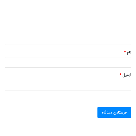
د
گ
ا
ه
*
نام
*
ایمیل
*