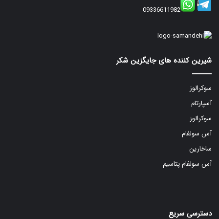
09336611982
شیرین کننده های جایگزین شکر
سوکرالوز
آسپارتام
سوکرالوز
آس سولفام
ساخارین
آس سولفام پتاسیم
دسترسی سریع