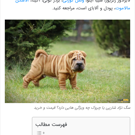
لابرادور رتریور، شیبا اینو،
ولش کورگی
، بردر کولی، آکیتا،
آلاسکن
مالاموت
، پودل و آلابای است، مراجعه کنید.
سگ نژاد شارپی یا چروک چه ویژگی هایی دارد؟ قیمت و خرید
فهرست مطالب