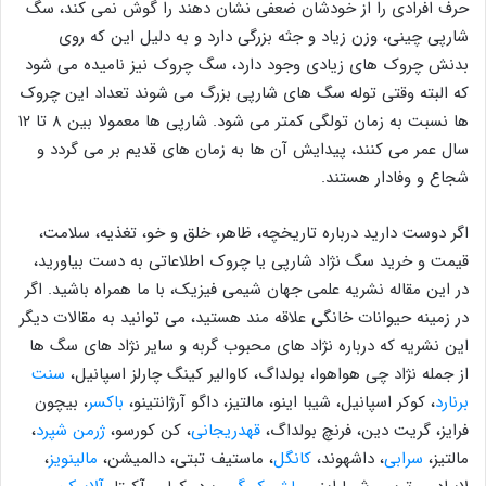
حرف افرادی را از خودشان ضعفی نشان دهند را گوش نمی کند، سگ
شارپی چینی، وزن زیاد و جثه بزرگی دارد و به دلیل این که روی
بدنش چروک های زیادی وجود دارد، سگ چروک نیز نامیده می شود
که البته وقتی توله سگ های شارپی بزرگ می شوند تعداد این چروک
ها نسبت به زمان تولگی کمتر می شود. شارپی ها معمولا بین ۸ تا ۱۲
سال عمر می کنند، پیدایش آن ها به زمان های قدیم بر می گردد و
شجاع و وفادار هستند.
اگر دوست دارید درباره تاریخچه، ظاهر، خلق و خو، تغذیه، سلامت،
قیمت و خرید سگ نژاد شارپی یا چروک اطلاعاتی به دست بیاورید،
در این مقاله نشریه علمی جهان شیمی فیزیک، با ما همراه باشید. اگر
در زمینه حیوانات خانگی علاقه مند هستید، می توانید به مقالات دیگر
این نشریه که درباره نژاد های محبوب گربه و سایر نژاد های سگ ها
از جمله نژاد چی هواهوا، بولداگ، کاوالیر کینگ چارلز اسپانیل،
سنت
برنارد
، کوکر اسپانیل، شیبا اینو، مالتیز، داگو آرژانتینو،
باکسر
، بیچون
فرایز، گریت دین، فرنچ بولداگ،
قهدریجانی
، کن کورسو،
ژرمن شپرد
،
مالتیز،
سرابی
، داشهوند،
کانگل
، ماستیف تبتی، دالمیشن،
مالینویز
،