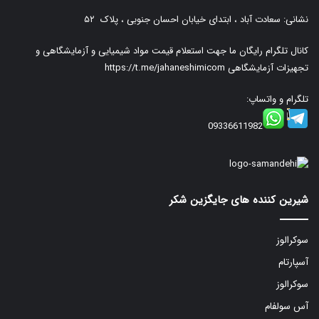
نشانی: سعادت آباد ، ابتدای خیابان احسان جنوبی ، پلاک ۵۲
کانال تلگرام رایگان ما جهت استعلام قیمت مواد شیمیایی و آزمایشگاهی و
تجهیزات آزمایشگاهی
https://t.me/jahaneshimicom
تلگرام و واتساپ:
09336611982
شیرین کننده های جایگزین شکر
سوکرالوز
آسپارتام
سوکرالوز
آس سولفام