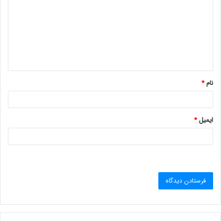
د
گ
ا
ه
*
نام
*
ایمیل
*