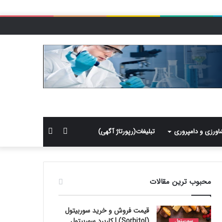
سایدبار
جستجو
اورزی و دامپروری
تبلیغات(رپورتاژ آگهی)
برای
محبوب ترین مقالات
قیمت فروش و خرید سوربیتول
(Sorbitol) | کاربرد سوربیتول