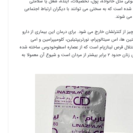
موضوعی مثل خانواده، پول، تحصیلات، آینده، شغل یا سلامتی
شده است که به سختی می توانند با دیگران ارتباط اجتماعی
 می شوند.
ز از کنترلشان خارج می شود. برای درمان این بیماری از دارو
ن ها، اس سیتالوپرام، نورتریپتیلین، کلومیپرامین و امی
اختلال قرص لینازپام است که از عصاره اسطوخودوس ساخته شده
است. با استناد بر اطلاعات آماری همه گیری این بیماری زنان حدود ۲ برابر بیشتر از مردان است و شیوع آن معمولا به