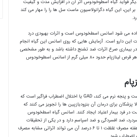
دیگر فواید گیاه اسطوخودوس اثر آن در افزایش مدت و کیفیت
 این، این گیاه دگرانولاسیون ماست سل ها را را مهار می کند
د.
تفاده می شود اسانس اسطخودوس است و اثرات بهبودی درد
ت این دارو است. آزمایش هایی که روی اسانس این گیاه انجام
ر بیماری صرع اثرات ضد تشنج داشته باشد و به طور مشخصی
باعث افزایش مدت خواب و خواب آلودگی می شود. در هر قرص لینازپام حدود ۸۰ میلی گرم از اسانس اسطوخودوس
پام
یکی از شایع ترین اختلالاتی که جامعه امروزی با آن دست و پنجه نرم می کند، GAD یا اختلال اضطراب فراگیر است که
 پزشکان برای درمان آن بنزودیازپین ها را تجویز می کنند که
 در فرد بیمار اعتیاد ایجاد کنند. اسانس گیاه اسطخودوس
ردرد، ضد افسردگی و ضد اسپاسم دارد و در یکی از تحقیقات
علمی که انجام شد، مشخص شد که این گیاه بعد از ۶ هفته مصرف غلظت ۱ تا ۶ درصد آن می تواند اثراتی مشابه مصرف