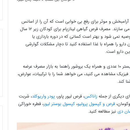
آرامبخش و موثر برای رفع بی خوابی است که آن را از اسانس
اسطوخودوس، ۲۸ تا ۳۲ درصد لینالول و لینالیل استات می سازند. مصرف قرص گیاهی لینازپام برای کودکان زیر ۱۲ سال
ه نمی شود و بهتر است کسانی که در دوره بارداری یا
 دارو را همراه با غذا استفاده کنید تا دچار مشکلات گوارشی
ین دارو است.
این قرص ها معمولا در جعبه ای مقوایی به صورت ۳ بلیستر ۱۰ عددی و همراه یک بروشور راهنما به بازار مصرف عرضه
فیزیک مشاهده می کنید، می خواهد شما را با ترکیبات، عوارض،
ا کند.
های دیگری از جمله
زاناکس
، قرص لیور پاور،
پودر واریوکلد
، شربت
لوکومان،
قرص و کپسول پرولیو
،
کپسول بوستر لیور
، قطره خوراکی
سان دی
نیز مطالعه کنید.