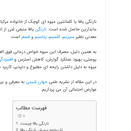
نارنگی یافا یا کلمانتین میوه ای کوچک از خانواده مرک
ماندارین حاصل شده است.
نارنگی
یافا منبعی غنی از ا
معدنی نظیر
منیزیم
،
کلسیم
،
پتاسیم
و
فسفر
است.
به همین دلیل، مصرف این میوه خواص درمانی فوق العا
پوستی، بهبود عملکرد گوارش، کاهش استرس و
افسردگ
میوه به دلیل داشتن رایحه ای مطبوع و دلپذیر، کاربرد فر
در این مقاله از نشریه علمی
جهان شیمی
به معرفی و بر
عوارض احتمالی آن می پردازیم.
فهرست مطالب
نارنگی یافا چیست
تاریخچه پرورش نارنگی یافا