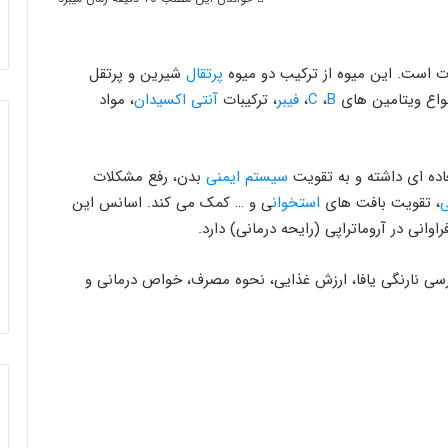
بات است. این میوه از ترکیب دو میوه
پرتقال
شیرین و پرتقل
نواع ویتامین های
B
،
C
،
فیبر
، ترکیبات
آنتی اکسیدان
، مواد
ده ای داشته و به تقویت
سیستم ایمنی
بدن، رفع مشکلات
ی
، تقویت بافت های
استخوان
ی و … کمک می کند. اسانس این
اوانی در آروماتراپی (رایحه درمانی) دارد.
رسی نارنگی یافا، ارزش غذایی، نحوه مصرف، خواص درمانی و