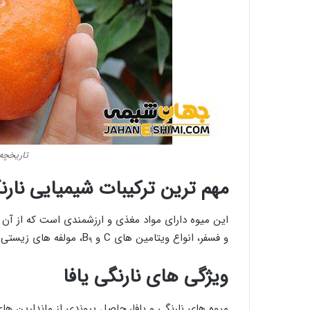
تاریخچه 
مهم ترین ترکیبات شیمیایی نارنگ
این میوه دارای مواد مغذی و ارزشمندی است که از آن ج
و فسفر، انواع ویتامین های C و B
، مولفه های زیستی مانند Flavone ،Limonoid و sylate
۹
ویژگی های نارنگی یافا
میوه های نارنگی و یافا، حاصل پیوندی از ماندارین ه