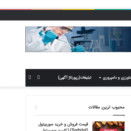
سایدبار
جستجو
اورزی و دامپروری
تبلیغات(رپورتاژ آگهی)
برای
محبوب ترین مقالات
قیمت فروش و خرید سوربیتول
(Sorbitol) | کاربرد سوربیتول