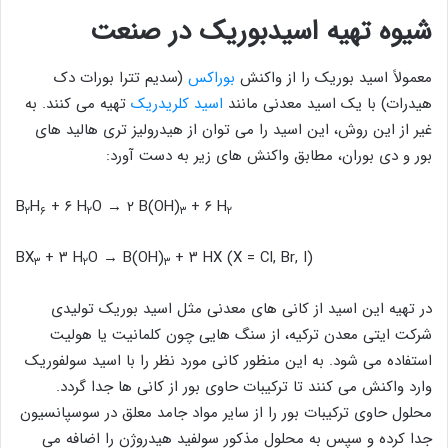
شیوه تهیه اسیدبوریک در صنعت
معمولاً اسید بوریک را از واکنش
بوراکس
(سدیم تترا بورات دک
هیدرات) با یک اسید معدنی مانند
اسید کلریدریک
تهیه می کنند. به
غیر از این روش، این اسید را می توان از هیدرولیز تری هالید های
بور و دی بوران، مطابق واکنش های زیر به دست آورد:
B
H
+ ۶ H
O → ۲ B(OH)
+ ۶ H
۲
۶
۲
۳
۲
+ ۳ H
O → B(OH)
+ ۳ HX (X = Cl, Br, I
(BX
۳
۲
۳
در تهیه این اسید از کانی های معدنی مثل اسید بوریک تولیدی
شرکت ایتی معدن ترکیه، از سنگ هایی چون کلمانیت یا هولیت
استفاده می شود. به این منظور کانی مورد نظر را با اسید سولفوریک
وارد واکنش می کنند تا ترکیبات حاوی بور از کانی ها جدا گردد.
محلول حاوی ترکیبات بور را از سایر مواد جامد معلق در سوسپانسیون
جدا کرده و سپس به محلول مذکور سولفید هیدروژن را اضافه می