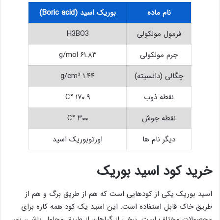
نام ماده
بوریک اسید (Boric acid)
فرمول مولکولی
H3BO3
جرم مولکولی
۶۱.۸۳ g/mol
چگالی (دانسیته)
۱.۴۴ g/cm³
نقطه ذوب
۱۷۰.۹ °C
نقطه جوش
۳۰۰ °C
دیگر نام ها
اورتوبوریک اسید
خرید کود اسید بوریک
اسید بوریک یکی از کودهایی است که هم از طریق برگ و هم از
طریق خاک قابل استفاده است. این اسید یک کود همه کاره برای
محصولات مختلف است. برخی از گیاهان از طریق محلول پاشی، بور