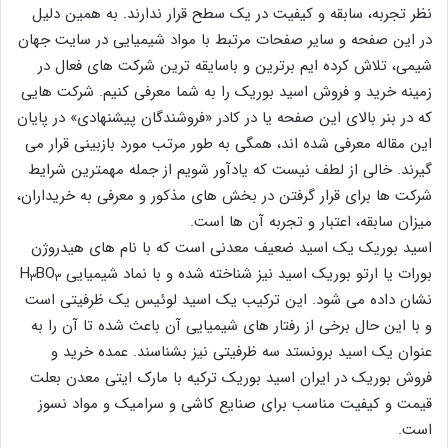
نظر تجربه، سابقه و کیفیت در یک سطح قرار ندارند. به همین دلیل
در این صفحه و سایر صفحات مرتبط با مواد شیمیایی در سایت جهان
شیمی، تلاش کرده ایم برترین و باسایقه ترین شرکت های فعال در
زمینه خرید و فروش اسید بوریک را به شما معرفی کنیم. شرکت هایی
که در بنر بالای این صفحه یا در کادر «فروشندگان پیشنهادی» در پایان
این مقاله معرفی شده اند، همگی به طور مرتب مورد بازبینی قرار می
گیرند. خالی از لطف نیست که یادآور شویم از جمله مهمترین شرایط
شرکت ها برای قرار گرفتن در بخش های مذکور و معرفی به خریداران،
میزان سابقه، اعتبار و تجربه آن ها است.
اسید بوریک یک اسید ضعیف معدنی است که با نام های هیدروژن
بورات یا ارتو بوریک اسید نیز شناخته شده و با نماد شیمیایی H
BO
۳
۳
نشان داده می شود. این ترکیب یک اسید لوئیس یک ظرفیتی است
و با این حال برخی از رفتار های شیمیایی آن باعث شده تا آن را به
عنوان یک اسید برونستد سه ظرفیتی نیز بشناسند. عمده خرید و
فروش بوریک در ایران اسید بوریک ترکیه با مارک ایتی معدن بعلت
قیمت و کیفیت مناسب برای صنایع کاشی و سرامیک و مواد نسوز
است.