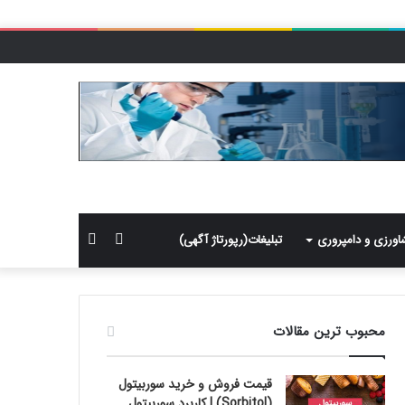
سایدبار
جستجو
اورزی و دامپروری
تبلیغات(رپورتاژ آگهی)
برای
محبوب ترین مقالات
قیمت فروش و خرید سوربیتول
(Sorbitol) | کاربرد سوربیتول