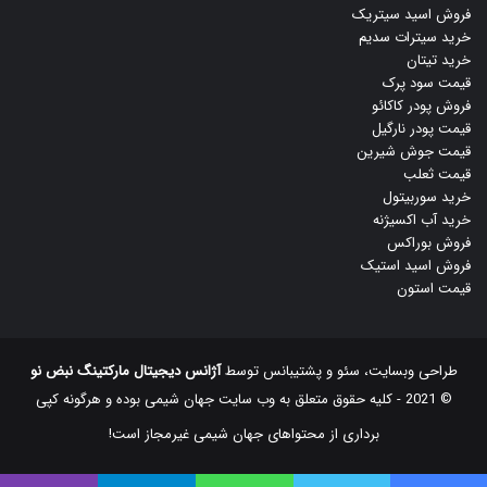
فروش اسید سیتریک
خرید سیترات سدیم
خرید تیتان
قیمت سود پرک
فروش پودر کاکائو
قیمت پودر نارگیل
قیمت جوش شیرین
قیمت ثعلب
خرید سوربیتول
خرید آب اکسیژنه
فروش بوراکس
فروش اسید استیک
قیمت استون
طراحی وبسایت، سئو و پشتیبانس توسط
آژانس دیجیتال مارکتینگ نبض نو
© 2021 - کلیه حقوق متعلق به وب سایت جهان شیمی بوده و هرگونه کپی
‌برداری از محتواهای جهان شیمی غیرمجاز است!