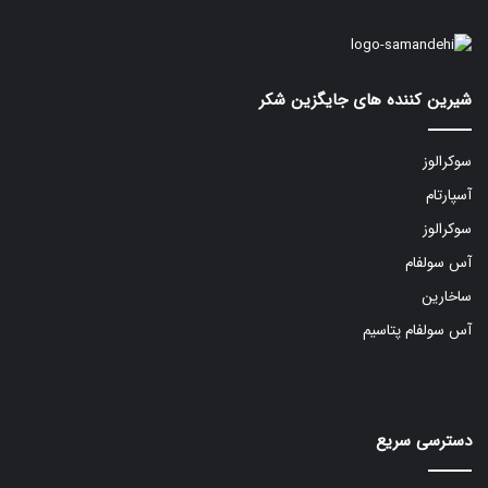
شیرین کننده های جایگزین شکر
سوکرالوز
آسپارتام
سوکرالوز
آس سولفام
ساخارین
آس سولفام پتاسیم
دسترسی سریع