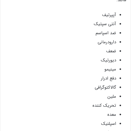
آپپرتیف
آنتی سپتیک
ضد اسپاسم
دارودرمانی
ضعف
دیورتیک
مینیمو
دفع ادرار
گالاکتوگرافی
ملین
تحریک کننده
معده
اسپلنیک