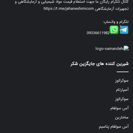
کانال تلگرام رایگان ما جهت استعلام قیمت مواد شیمیایی و آزمایشگاهی و
تجهیزات آزمایشگاهی
https://t.me/jahaneshimicom
تلگرام و واتساپ:
09336611982
شیرین کننده های جایگزین شکر
سوکرالوز
آسپارتام
سوکرالوز
آس سولفام
ساخارین
آس سولفام پتاسیم