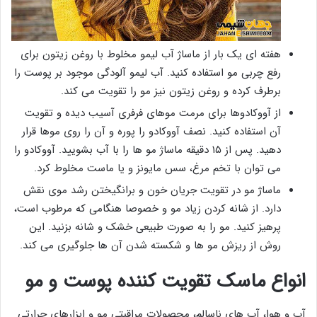
هفته ای یک بار از ماساژ آب لیمو مخلوط با روغن زیتون برای
رفع چربی مو استفاده کنید. آب لیمو آلودگی موجود بر پوست را
برطرف کرده و روغن زیتون نیز مو را تقویت می کند.
از آووکادوها برای مرمت موهای فرفری آسیب ­دیده و تقویت
آن استفاده کنید. نصف آووکادو را پوره و آن را روی موها قرار
دهید. پس از ۱۵ دقیقه ماساژ مو ها را با آب بشویید. آووکادو را
می توان با تخم مرغ، سس مایونز و یا ماست مخلوط کرد.
ماساژ مو در تقویت جریان خون و برانگیختن رشد موی­ نقش
دارد. از شانه کردن زیاد مو و خصوصا هنگامی که مرطوب است،
پرهیز کنید. مو را به صورت طبیعی خشک و شانه بزنید. این
روش از ریزش مو ها و شکسته شدن آن ها جلوگیری می کند.
انواع ماسک تقویت کننده پوست و مو
آب و هوا، آب های ناسالم، محصولات مراقبتی مو و ابزارهای حرارتی