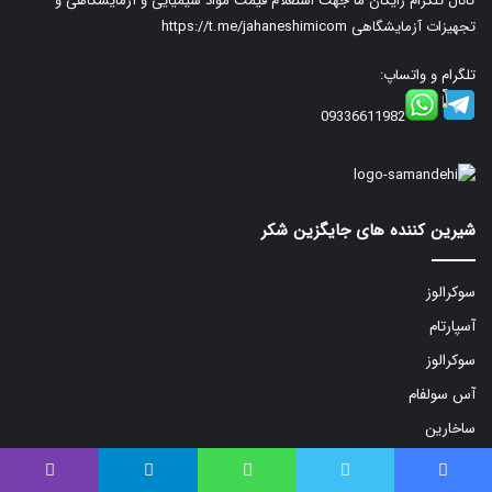
کانال تلگرام رایگان ما جهت استعلام قیمت مواد شیمیایی و آزمایشگاهی و
تجهیزات آزمایشگاهی
https://t.me/jahaneshimicom
تلگرام و واتساپ:
09336611982
شیرین کننده های جایگزین شکر
سوکرالوز
آسپارتام
سوکرالوز
آس سولفام
ساخارین
آس سولفام پتاسیم
فیس بوک
توییتر
واتس آپ
تلگرام
وایبر